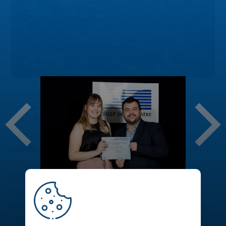
Votre dossier scolaire est exemplaire, vous êtes impliqué dans
votre milieu ou encore vous faites preuve de persévérance
malgré vos difficultés? Vous pourriez remporter une bourse
d’études. Le Cégep de Jonquière dispose d’un important
programme de bourses qui récompense ses étudiants, tant sur
le plan de l’engagement que sur celui de la réussite scolaire.
Plus de 80 bourses sont offertes par des entreprises ou des
organismes régionaux des secteurs privé, public et parapublic.
Chaque année, les bourses d’études sont remises lors d’une