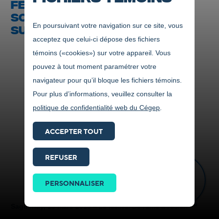
FESTIVAL DE L'ÂME À L'ÉCRAN
SOUS LE THÈME DU
En poursuivant votre navigation sur ce site, vous
SURRÉALISME
acceptez que celui-ci dépose des fichiers
témoins («cookies») sur votre appareil. Vous
pouvez à tout moment paramétrer votre
navigateur pour qu’il bloque les fichiers témoins.
Pour plus d’informations, veuillez consulter la
politique de confidentialité web du Cégep
.
ACCEPTER TOUT
REFUSER
Prendre
contact
PERSONNALISER
ICI
Saguenay, 13 mars 2018
– Le festival De l’âme à l’écran