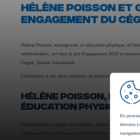
HÉLÈNE POISSON ET G
ENGAGEMENT DU CÉG
Hélène Poisson, enseignante en éducation physique, et Ghis
administration, ont reçu le prix Engagement 2025 en présen
Cégep, Sylvain Gaudreault.
Félicitations à ces deux membres du personnel qui ont du c
HÉLÈNE POISSON, ENSE
ÉDUCATION PHYSIQUE
En poursui
témoins (
Ambassadrice engagée et énergique, Hélène Poisson est tou
navigateur
collègues et se préoccupe quotidiennement du bien-être de 