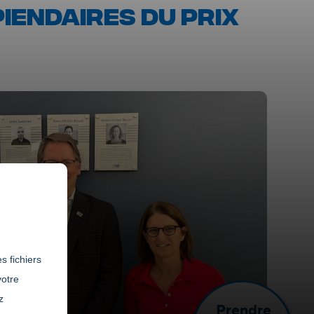
PIENDAIRES DU PRIX
s fichiers
votre
z
Prendre