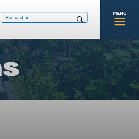
MENU
ns