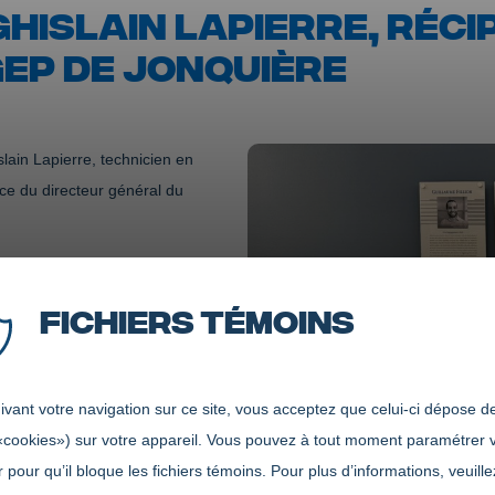
HISLAIN LAPIERRE, RÉCI
EP DE JONQUIÈRE
lain Lapierre, technicien en
ce du directeur général du
oeur au ventre!
Fichiers témoins
IGNANTE EN
vant votre navigation sur ce site, vous acceptez que celui-ci dépose de
«cookies») sur votre appareil. Vous pouvez à tout moment paramétrer 
jours à l’écoute de ses
 pour qu’il bloque les fichiers témoins. Pour plus d’informations, veuille
chacun. Elle est fortement