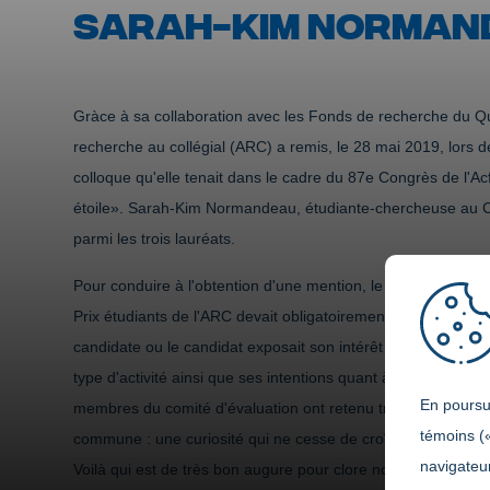
SARAH-KIM NORMAND
Gràce à sa collaboration avec les Fonds de recherche du Qu
recherche au collégial (ARC) a remis, le 28 mai 2019, lors de
colloque qu'elle tenait dans le cadre du 87e Congrès de l'Ac
étoile». Sarah-Kim Normandeau, étudiante-chercheuse au C
parmi les trois lauréats.
Pour conduire à l'obtention d'une mention, le dossier de ca
Prix étudiants de l'ARC devait obligatoirement comprendre un
candidate ou le candidat exposait son intérêt pour la recher
type d'activité ainsi que ses intentions quant à la poursuite
En poursui
membres du comité d'évaluation ont retenu trois candidatu
témoins (
commune : une curiosité qui ne cesse de croître au fil de 
navigateur
Voilà qui est de très bon augure pour clore notre colloque su