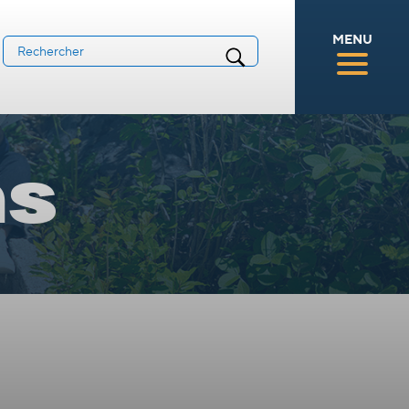
MENU
ns