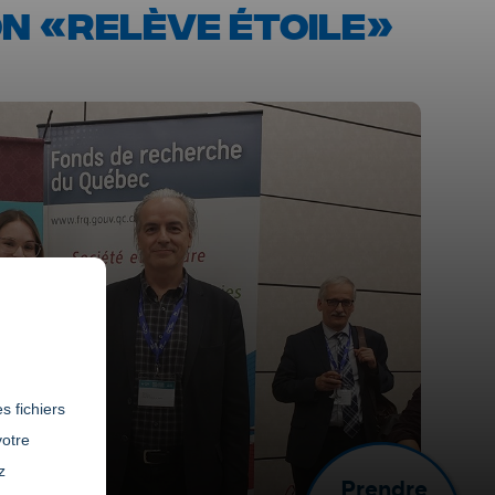
N «RELÈVE ÉTOILE»
s fichiers
votre
z
Prendre