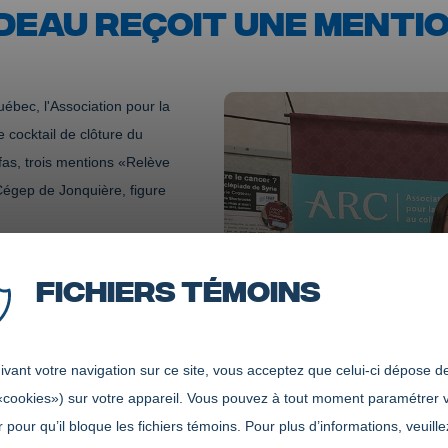
EAU REÇOIT UNE MENTIO
ébec, l'Association pour la
 cocktail de clôture du
fas, trois mentions «Relève
égep de Jonquière, figure
ndidature soumis pour les
Fichiers témoins
e lettre dans laquelle la
che, ses aptitudes pour ce
 de ses études. «Les
vant votre navigation sur ce site, vous acceptez que celui-ci dépose de
res présentant une trame
«cookies») sur votre appareil. Vous pouvez à tout moment paramétrer 
nombreuses expériences.
 pour qu’il bloque les fichiers témoins. Pour plus d’informations, veuille
r la formation de la relève