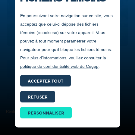
En poursuivant votre navigation sur ce site, vous
acceptez que celui-ci dépose des fichiers
témoins («cookies») sur votre appareil. Vous
pouvez à tout moment paramétrer votre
navigateur pour qu’il bloque les fichiers témoins.
Pour plus d’informations, veuillez consulter la
politique de confidentialité web du Cégep
.
DANS CETTE SECTION
ACCEPTER TOUT
BIENVENUE AU CÉGEP DE
REFUSER
JONQUIÈRE !
Prendre
contact
Rentrée 2024
PERSONNALISER
ICI
Le Cégep a hâte de t’accueillir! Voici des informations
importantes afin de démarrer ta rentrée à l'automne 2026 au