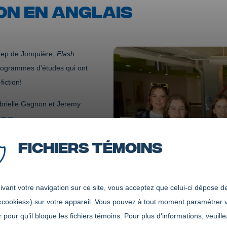
ION EN ANGLAIS
gep de Jonquière,
Flash
programmes d'études qui ont
fiction!
abrielle Gagnon et Jeremy
eague
.
rang parmi l'ensemble des
Fichiers témoins
 soit Raphaël Boivin (
A New
vant votre navigation sur ce site, vous acceptez que celui-ci dépose de
ry
) et Émy Boivin (
The
«cookies») sur votre appareil. Vous pouvez à tout moment paramétrer 
 pour qu’il bloque les fichiers témoins. Pour plus d’informations, veuille
nzerol, pour son oeuvre
The