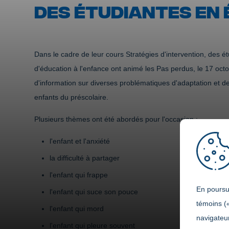
DES ÉTUDIANTES EN 
Dans le cadre de leur cours Stratégies d'intervention, des 
d'éducation à l'enfance ont animé les Pas perdus, le 17 octo
d'information sur diverses problématiques d'adaptation et 
enfants du préscolaire.
Plusieurs thèmes ont été abordés pour l'occasion :
l'enfant et l'anxiété
la difficulté à partager
l'enfant qui frappe
En poursui
l'enfant qui suce son pouce
témoins (
l'enfant qui mord
navigateur
l'enfant qui pleure souvent