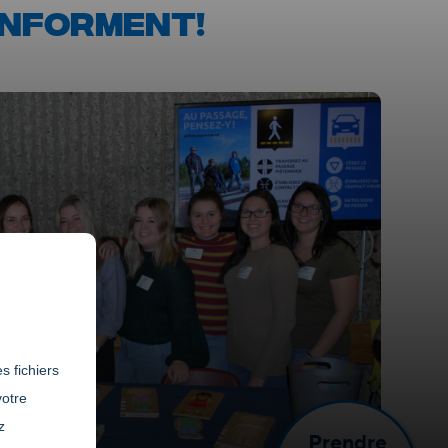
INFORMENT!
s fichiers
votre
z
Prendre