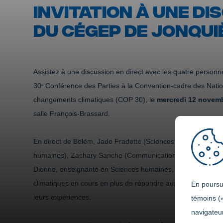
INVITATION À UNE D
DU CÉGEP DE JONQUI
Assistez à une discussion en direct avec les quatre person
30
Conférence des Parties à la Convention-cadre des Natio
e
changements climatiques (COP 30), le
mercredi 12 novemb
salle François-Brassard.
En direct de Belém, Jade Fradette (Sciences humaines), Ali
humaines), Zachary Sanche (Communication dans les média
Dionne, enseignante en Sciences humaines, feront le point s
climatiques en cours en plus de répondre aux questions de l
En poursui
leurs expériences.
témoins (
navigateur