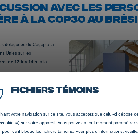
ISCUSSION AVEC LES PER
ÈRE À LA COP30 AU BRÉSI
nes déléguées du Cégep à la
ns Unies sur les
re, de 12 h à 14 h
, à la
Fichiers témoins
cia Mollen (Sciences
s) ainsi que Hélène
ur les négociations
'assistance et de partager
vant votre navigation sur ce site, vous acceptez que celui-ci dépose de
«cookies») sur votre appareil. Vous pouvez à tout moment paramétrer 
 pour qu’il bloque les fichiers témoins. Pour plus d’informations, veuille