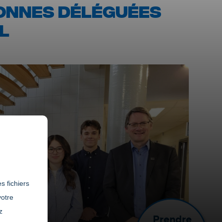
SONNES DÉLÉGUÉES
L
s fichiers
votre
z
Prendre