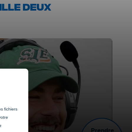
ILLE DEUX
s fichiers
votre
z
Prendre