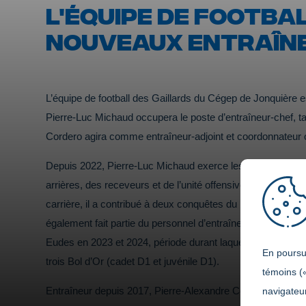
L'ÉQUIPE DE FOOTBA
NOUVEAUX ENTRAÎN
L’équipe de football des Gaillards du Cégep de Jonquière e
Pierre-Luc Michaud occupera le poste d’entraîneur-chef, t
Cordero agira comme entraîneur-adjoint et coordonnateur o
Depuis 2022, Pierre-Luc Michaud exerce les fonctions d’en
arrières, des receveurs et de l’unité offensive au Cégep L
carrière, il a contribué à deux conquêtes du Bol d’Or en footba
également fait partie du personnel d’entraîneurs de l’Écol
Eudes en 2023 et 2024, période durant laquelle il a aidé 
En poursui
trois Bol d’Or (cadet D1 et juvénile D1).
témoins (
Entraîneur depuis 2017, Pierre-Alexandre Cordero a été co
navigateur