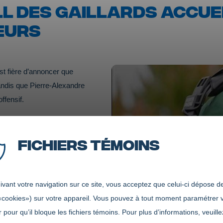
LL DES GAILLARDS ACCUE
EURS
st fière d’annoncer que
andis que Pierre-Alexandre
ffensif.
traîneur des quarts-
imoilou. Au cours de sa
Fichiers témoins
ll collégial division 1. Il a
e secondaire Saint-Jean-
le programme à remporter
vant votre navigation sur ce site, vous acceptez que celui-ci dépose de
«cookies») sur votre appareil. Vous pouvez à tout moment paramétrer 
ordonnateur offensif au
 pour qu’il bloque les fichiers témoins. Pour plus d’informations, veuille