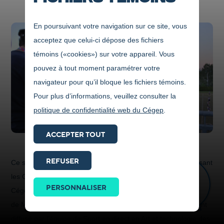
En poursuivant votre navigation sur ce site, vous
acceptez que celui-ci dépose des fichiers
témoins («cookies») sur votre appareil. Vous
pouvez à tout moment paramétrer votre
navigateur pour qu’il bloque les fichiers témoins.
Pour plus d’informations, veuillez consulter la
politique de confidentialité web du Cégep
.
ACCEPTER TOUT
REFUSER
Ce samedi 29 septembre, à 13 h, le match de football opposant
Prendre
les Gaillards du Cégep de Jonquière contre les Pionniers du
contact
PERSONNALISER
Cégep de Rimouski sera diffusé en direct sur la chaîne de télé
ICI
de MATV Saguenay-Lac-Saint-Jean, en plus d’être également
diffusé par l’équipe de Sport en direct en Art et technologie des