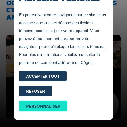
OCTROYÉES À DES ÉTUDIANTES
ET DES ÉTUDIANTS EN
En poursuivant votre navigation sur ce site, vous
AMÉNAGEMENT ET URBANISME
acceptez que celui-ci dépose des fichiers
témoins («cookies») sur votre appareil. Vous
pouvez à tout moment paramétrer votre
navigateur pour qu’il bloque les fichiers témoins.
Pour plus d’informations, veuillez consulter la
politique de confidentialité web du Cégep
.
ACCEPTER TOUT
REFUSER
Prendre
contact
PERSONNALISER
ICI