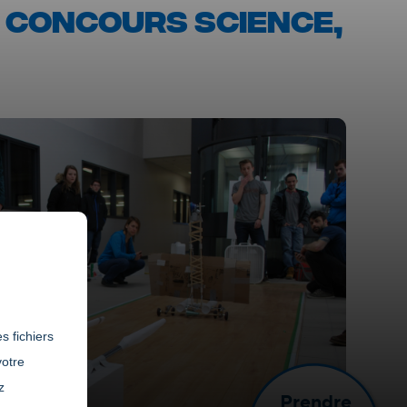
U CONCOURS SCIENCE,
s fichiers
votre
z
Prendre