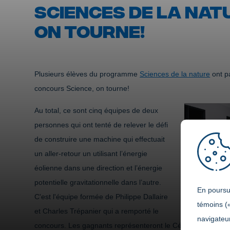
SCIENCES DE LA NAT
ON TOURNE!
Plusieurs élèves du programme
Sciences de la nature
ont pa
concours Science, on tourne!
Au total, ce sont cinq équipes de deux
personnes qui ont tenté de relever le défi
de construire une machine qui effectuait
un aller-retour un utilisant l’énergie
éolienne dans une direction et l’énergie
potentielle gravitationnelle dans l’autre.
En poursui
C'est l'équipe formée de Philippe Dallaire
témoins (
et Charles Trépanier qui a remporté le
navigateur
concours. Les gagnants représenteront le Cégep de Jonquièr