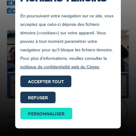
EXPOSITION DE MAGAZINES EN
ÉDUCATION SPÉCIALISÉE
En poursuivant votre navigation sur ce site, vous
acceptez que celui-ci dépose des fichiers
témoins («cookies») sur votre appareil. Vous
pouvez à tout moment paramétrer votre
navigateur pour qu’il bloque les fichiers témoins.
Pour plus d’informations, veuillez consulter la
politique de confidentialité web du Cégep
.
ACCEPTER TOUT
REFUSER
Prendre
contact
PERSONNALISER
ICI
Saviez-vous que les étudiants en Éducation spécialisée du
Cégep organisent un «salon du livre spécialisé», au Cégep de
Jonquière? Une occasion en or pour en apprendre plus sur les