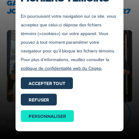
GAILLARDS DU CÉGEP DE
JONQUIÈRE DÈS L’AUTOMNE 2027
En poursuivant votre navigation sur ce site, vous
acceptez que celui-ci dépose des fichiers
témoins («cookies») sur votre appareil. Vous
pouvez à tout moment paramétrer votre
navigateur pour qu’il bloque les fichiers témoins.
Pour plus d’informations, veuillez consulter la
politique de confidentialité web du Cégep
.
ACCEPTER TOUT
REFUSER
Prendre
contact
PERSONNALISER
ICI
Le Cégep de Jonquière est fier d’annoncer l’implantation d’un
programme de baseball collégial en ajoutant cette discipline
aux équipes des Gaillards, dès la rentrée d’automne 2027.