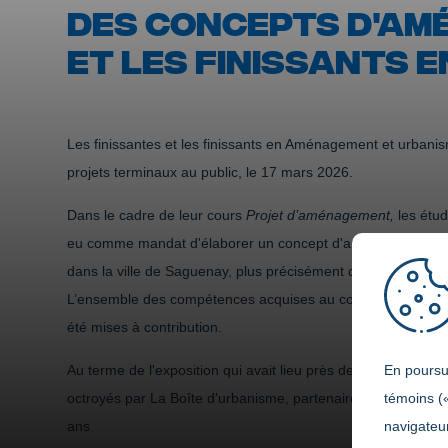
DES CONCEPTS D'AM
ET LES FINISSANTS
Les finissantes et les finissants en Aménagement et urbani
projets terminaux au public, le 17 mars 2026.
Dans le cadre de leur cours
Projet d’aménagement,
les étud
eu comme mandat d'élaborer un concept d'aménagement sur 
dans la ville de Saguenay, plus précisément dans l’arrondi
L’ensemble des compétences acquises au cours de leurs tro
été mises à contribution.
Au terme de l'exposition qui avait lieu près de la salle Polyv
En poursui
octroyés par La Boîte d'urbanisme, partenaire de l'événeme
témoins (
ans.
navigateur