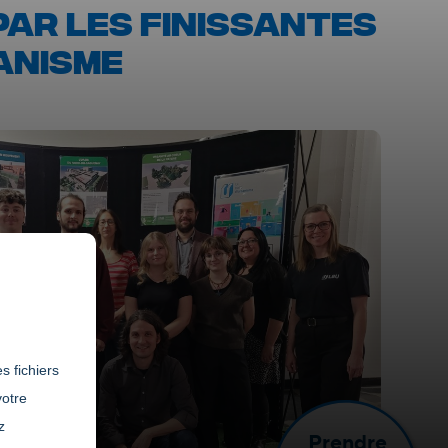
AR LES FINISSANTES
ANISME
s fichiers
votre
z
Prendre