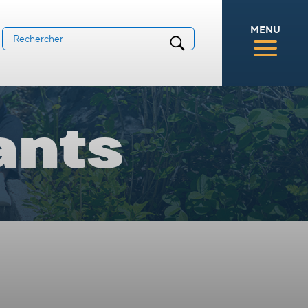
MENU
ants