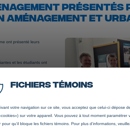
ÉNAGEMENT PRÉSENTÉS P
 EN AMÉNAGEMENT ET URB
sme ont présenté leurs
iantes et les étudiants ont
un terrain vacant localisé
ssement de La Baie.
Fichiers témoins
is années de formation ont
alente, deux prix ont été
vant votre navigation sur ce site, vous acceptez que celui-ci dépose de
nt depuis maintenant cinq
«cookies») sur votre appareil. Vous pouvez à tout moment paramétrer 
 pour qu’il bloque les fichiers témoins. Pour plus d’informations, veuille