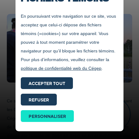
En poursuivant votre navigation sur ce site, vous
acceptez que celui-ci dépose des fichiers
témoins («cookies») sur votre appareil. Vous
pouvez à tout moment paramétrer votre
navigateur pour qu’il bloque les fichiers témoins.
Pour plus d’informations, veuillez consulter la
politique de confidentialité web du Cégep
.
ACCEPTER TOUT
REFUSER
Ce samedi 29 septembre, à 13 h, le match de football opposant
Prendre
les Gaillards du Cégep de Jonquière contre les Pionniers du
contact
PERSONNALISER
Cégep de Rimouski sera diffusé en direct sur la chaîne de télé
ICI
de MATV Saguenay-Lac-Saint-Jean, en plus d’être également
diffusé par l’équipe de Sport en direct en Art et technologie des