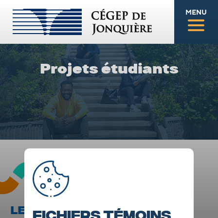
MENU
Projets étudiants
LES GAILLARDS SUR MATV
Fichiers témoins