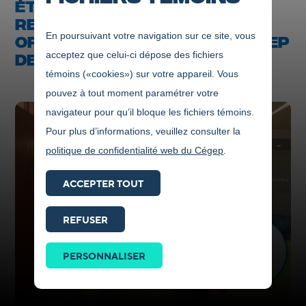
ÉTABLISSEMENT DE
RESTAURATION MAINTENANT
En poursuivant votre navigation sur ce site, vous
OFFERT ENTIÈREMENT AU CÉGEP
acceptez que celui-ci dépose des fichiers
DE JONQUIÈRE
témoins («cookies») sur votre appareil. Vous
pouvez à tout moment paramétrer votre
navigateur pour qu’il bloque les fichiers témoins.
Pour plus d’informations, veuillez consulter la
politique de confidentialité web du Cégep
.
ACCEPTER TOUT
REFUSER
Prendre
contact
PERSONNALISER
ICI