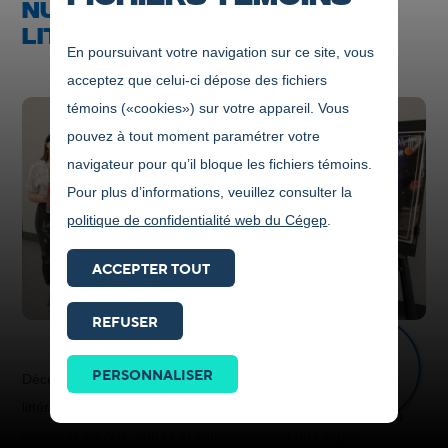
NUMÉRO DE LA REVUE
LITTÉRAIRE S'UL COTTEUR
En poursuivant votre navigation sur ce site, vous
acceptez que celui-ci dépose des fichiers
témoins («cookies») sur votre appareil. Vous
pouvez à tout moment paramétrer votre
navigateur pour qu’il bloque les fichiers témoins.
Pour plus d’informations, veuillez consulter la
politique de confidentialité web du Cégep
.
ACCEPTER TOUT
REFUSER
Prendre
contact
PERSONNALISER
Découvrez dès maintenant le numéro Hiver 2025 de la revue
ICI
littéraire
S'ul cotteur
réalisée par des étudiantes et des
étudiants en Arts, lettres et communication du Cégep!