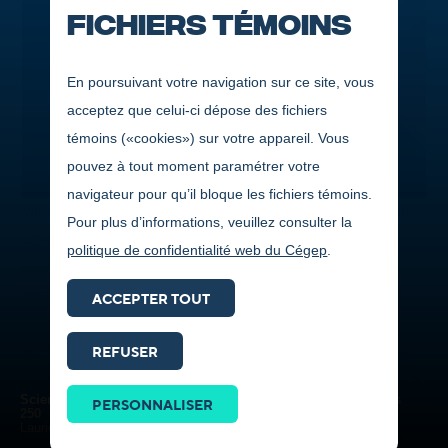
Fichiers témoins
En poursuivant votre navigation sur ce site, vous
acceptez que celui-ci dépose des fichiers
témoins («cookies») sur votre appareil. Vous
pouvez à tout moment paramétrer votre
navigateur pour qu’il bloque les fichiers témoins.
Votre dossier scolaire est exemplaire, vous êtes impliqué dans
Pour plus d’informations, veuillez consulter la
votre milieu ou encore vous faites preuve de persévérance
politique de confidentialité web du Cégep
.
malgré vos difficultés? Vous pourriez remporterde 500 $ à 4
000 $ en bourses d’études. Le Cégep de Jonquière dispose
ACCEPTER TOUT
d’un important programme de bourses qui récompense ses
REFUSER
étudiants, tant sur le plan de l’engagement que sur celui de la
Prendre
réussite scolaire. Plus de 80 bourses sont offertes par des
contact
Sciences humaines - Éducation et relations interpersonnelles
PERSONNALISER
entreprises ou des organismes régionaux des secteurs privé,
ICI
250
Laurie Gagnon (La Baie)
public et parapublic.