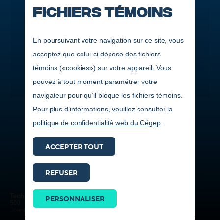
Fichiers témoins
En poursuivant votre navigation sur ce site, vous
acceptez que celui-ci dépose des fichiers
témoins («cookies») sur votre appareil. Vous
pouvez à tout moment paramétrer votre
navigateur pour qu’il bloque les fichiers témoins.
Votre dossier scolaire est exemplaire, vous êtes impliqué dans
Pour plus d’informations, veuillez consulter la
votre milieu ou encore vous faites preuve de persévérance
politique de confidentialité web du Cégep
.
malgré vos difficultés? Vous pourriez remporterde 500 $ à 4
000 $ en bourses d’études. Le Cégep de Jonquière dispose
ACCEPTER TOUT
d’un important programme de bourses qui récompense ses
REFUSER
étudiants, tant sur le plan de l’engagement que sur celui de la
Prendre
réussite scolaire. Plus de 80 bourses sont offertes par des
contact
Techniques d'éducation à l'enfance
PERSONNALISER
entreprises ou des organismes régionaux des secteurs privé,
ICI
500
Joannie-Kinna Awashish (Obedjiwan)
public et parapublic.