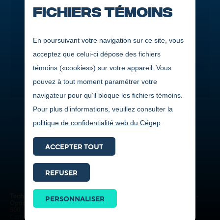
Fichiers témoins
En poursuivant votre navigation sur ce site, vous
acceptez que celui-ci dépose des fichiers
témoins («cookies») sur votre appareil. Vous
pouvez à tout moment paramétrer votre
navigateur pour qu’il bloque les fichiers témoins.
Votre dossier scolaire est exemplaire, vous êtes impliqué dans
Pour plus d’informations, veuillez consulter la
votre milieu ou encore vous faites preuve de persévérance
politique de confidentialité web du Cégep
.
malgré vos difficultés? Vous pourriez remporterde 500 $ à 4
000 $ en bourses d’études. Le Cégep de Jonquière dispose
ACCEPTER TOUT
d’un important programme de bourses qui récompense ses
REFUSER
étudiants, tant sur le plan de l’engagement que sur celui de la
Prendre
réussite scolaire. Plus de 80 bourses sont offertes par des
contact
Techniques de production et de postproduction télévisuelles -
PERSONNALISER
entreprises ou des organismes régionaux des secteurs privé,
ICI
Option Production
500
public et parapublic.
Catherine St-Pierre (Trois-Rivières)