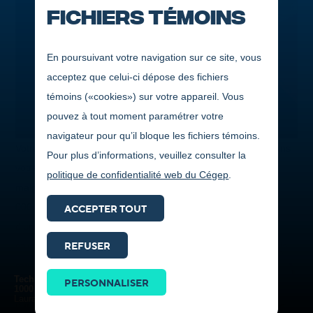
Fichiers témoins
En poursuivant votre navigation sur ce site, vous
acceptez que celui-ci dépose des fichiers
témoins («cookies») sur votre appareil. Vous
pouvez à tout moment paramétrer votre
navigateur pour qu’il bloque les fichiers témoins.
Votre dossier scolaire est exemplaire, vous êtes impliqué dans
Pour plus d’informations, veuillez consulter la
votre milieu ou encore vous faites preuve de persévérance
politique de confidentialité web du Cégep
.
malgré vos difficultés? Vous pourriez remporterde 500 $ à 4
000 $ en bourses d’études. Le Cégep de Jonquière dispose
ACCEPTER TOUT
d’un important programme de bourses qui récompense ses
REFUSER
étudiants, tant sur le plan de l’engagement que sur celui de la
Prendre
réussite scolaire. Plus de 80 bourses sont offertes par des
contact
Techniques de travail social
PERSONNALISER
entreprises ou des organismes régionaux des secteurs privé,
ICI
1000
Laura-Pascal Tremblay (Chicoutimi)
public et parapublic.