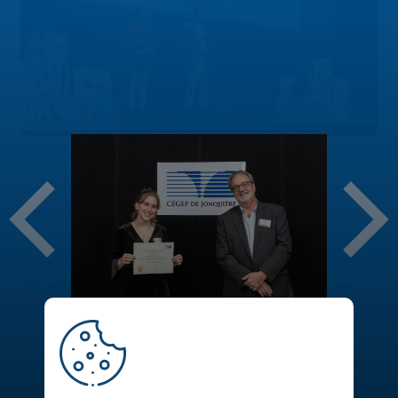
Votre dossier scolaire est exemplaire, vous êtes impliqué dans
votre milieu ou encore vous faites preuve de persévérance
malgré vos difficultés? Vous pourriez remporter de 500 $ à 1
000 $ en bourses d’études. Le Cégep de Jonquière dispose
d’un important programme de bourses qui récompense ses
étudiants, tant sur le plan de l’engagement que sur celui de la
réussite scolaire. Plus de 80 bourses sont offertes par des
entreprises ou des organismes régionaux des secteurs privé,
public et parapublic.