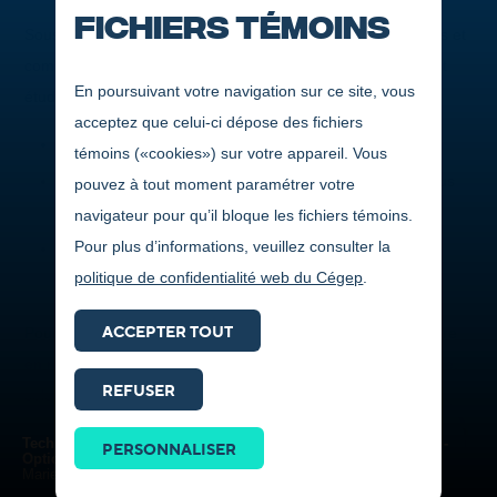
Fichiers témoins
Sous la responsabilité de la Direction des affaires étudiantes et
communautaires, le Programme de bourses à l’engagement
En poursuivant votre navigation sur ce site, vous
étudiant et à la réussite scolaire vise à :
acceptez que celui-ci dépose des fichiers
Vous encourager dans vos études;
témoins («cookies») sur votre appareil. Vous
Vous inciter à participer aux activités du Cégep et à vous
pouvez à tout moment paramétrer votre
engager dans votre milieu;
navigateur pour qu’il bloque les fichiers témoins.
Pour plus d’informations, veuillez consulter la
Amener la population et les organismes régionaux à
politique de confidentialité web du Cégep
.
s’impliquer dans la vie collégiale.
ACCEPTER TOUT
Pour être admissible, vous devez présenter votre candidature
en remplissant un formulaire de demande de bourse en ligne,
REFUSER
selon l'un des profils suivants :
Prendre
contact
Je suis étudiant de 1
année
re
Techniques de production et de postproduction télévisuelles -
PERSONNALISER
ICI
Option Production
Marie-Soleil Garon
Je suis étudiant de 2
ou 3
année
e
e