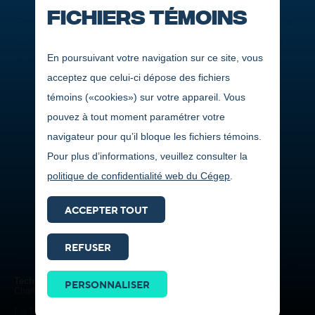
Fichiers témoins
Sous la responsabilité de la Direction des affaires étudiantes et
communautaires, le Programme de bourses à l’engagement
En poursuivant votre navigation sur ce site, vous
étudiant et à la réussite scolaire vise à :
acceptez que celui-ci dépose des fichiers
Vous encourager dans vos études;
témoins («cookies») sur votre appareil. Vous
Vous inciter à participer aux activités du Cégep et à vous
pouvez à tout moment paramétrer votre
engager dans votre milieu;
navigateur pour qu’il bloque les fichiers témoins.
Pour plus d’informations, veuillez consulter la
Amener la population et les organismes régionaux à
politique de confidentialité web du Cégep
.
s’impliquer dans la vie collégiale.
ACCEPTER TOUT
Pour être admissible, vous devez présenter votre candidature
en remplissant un formulaire de demande de bourse en ligne,
REFUSER
selon l'un des profils suivants :
Prendre
contact
Je suis étudiant de 1
année
re
Technologie de l'électronique industrielle
PERSONNALISER
ICI
Charles Simard
Je suis étudiant de 2
ou 3
année
e
e
La Mine Niobec