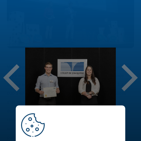
Votre dossier scolaire est exemplaire, vous êtes impliqué dans
votre milieu ou encore vous faites preuve de persévérance
malgré vos difficultés? Vous pourriez remporter de 500 $ à 1
000 $ en bourses d’études. Le Cégep de Jonquière dispose
d’un important programme de bourses qui récompense ses
étudiants, tant sur le plan de l’engagement que sur celui de la
réussite scolaire. Plus de 80 bourses sont offertes par des
entreprises ou des organismes régionaux des secteurs privé,
public et parapublic.