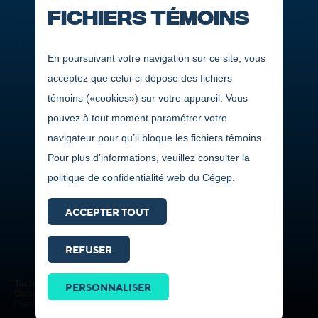
Fichiers témoins
Sous la responsabilité de la Direction des affaires étudiantes et
communautaires, le Programme de bourses à l’engagement
En poursuivant votre navigation sur ce site, vous
étudiant et à la réussite scolaire vise à :
acceptez que celui-ci dépose des fichiers
Vous encourager dans vos études;
témoins («cookies») sur votre appareil. Vous
Vous inciter à participer aux activités du Cégep et à vous
pouvez à tout moment paramétrer votre
engager dans votre milieu;
navigateur pour qu’il bloque les fichiers témoins.
Pour plus d’informations, veuillez consulter la
Amener la population et les organismes régionaux à
politique de confidentialité web du Cégep
.
s’impliquer dans la vie collégiale.
ACCEPTER TOUT
Pour être admissible, vous devez présenter votre candidature
en remplissant un formulaire de demande de bourse en ligne,
REFUSER
selon l'un des profils suivants :
Prendre
contact
Je suis étudiant de 1
année
re
Techniques de production et de postproduction télévisuelles -
PERSONNALISER
ICI
Option Production
Pier-Olivier Busque
Je suis étudiant de 2
ou 3
année
e
e