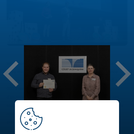
Votre dossier scolaire est exemplaire, vous êtes impliqué dans
votre milieu ou encore vous faites preuve de persévérance
malgré vos difficultés? Vous pourriez remporter de 500 $ à 1
000 $ en bourses d’études. Le Cégep de Jonquière dispose
d’un important programme de bourses qui récompense ses
étudiants, tant sur le plan de l’engagement que sur celui de la
réussite scolaire. Plus de 80 bourses sont offertes par des
entreprises ou des organismes régionaux des secteurs privé,
public et parapublic.