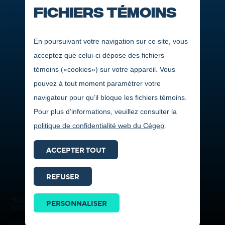
Fichiers témoins
Sous la responsabilité de la Direction des affaires étudiantes et
communautaires, le Programme de bourses à l’engagement
En poursuivant votre navigation sur ce site, vous
étudiant et à la réussite scolaire vise à :
acceptez que celui-ci dépose des fichiers
Vous encourager dans vos études;
témoins («cookies») sur votre appareil. Vous
Vous inciter à participer aux activités du Cégep et à vous
pouvez à tout moment paramétrer votre
engager dans votre milieu;
navigateur pour qu’il bloque les fichiers témoins.
Pour plus d’informations, veuillez consulter la
Amener la population et les organismes régionaux à
politique de confidentialité web du Cégep
.
s’impliquer dans la vie collégiale.
ACCEPTER TOUT
Pour être admissible, vous devez présenter votre candidature
en remplissant un formulaire de demande de bourse en ligne,
REFUSER
selon l'un des profils suivants :
Prendre
contact
Je suis étudiant de 1
année
re
"Sciences
PERSONNALISER
ICI
Amélie Fortin
Je suis étudiant de 2
ou 3
année
e
e
lettres et arts"