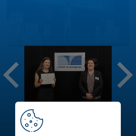
Votre dossier scolaire est exemplaire, vous êtes impliqué dans
votre milieu ou encore vous faites preuve de persévérance
malgré vos difficultés? Vous pourriez remporter de 500 $ à 1
000 $ en bourses d’études. Le Cégep de Jonquière dispose
d’un important programme de bourses qui récompense ses
étudiants, tant sur le plan de l’engagement que sur celui de la
réussite scolaire. Plus de 80 bourses sont offertes par des
entreprises ou des organismes régionaux des secteurs privé,
public et parapublic.