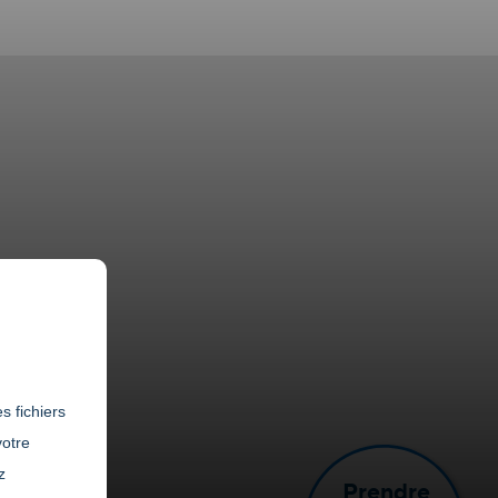
s fichiers
votre
z
Prendre