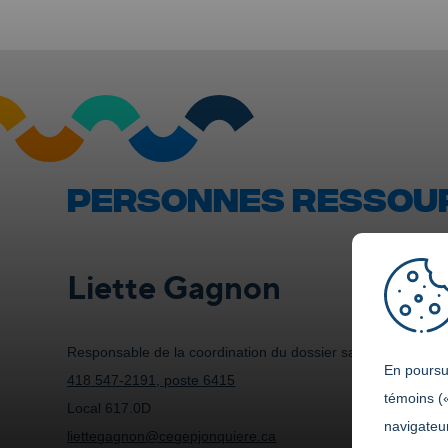
PERSONNES RESSOU
Liette Gagnon
Responsable de la coordination du dossier santé, sécurité e
En poursui
418 547-2191, poste 6415
témoins (
Local 617.0D
navigateur
liettegagnon@cegepjonquiere.ca