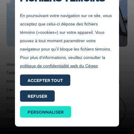
En poursuivant votre navigation sur ce site, vous
acceptez que celui-ci dépose des fichiers
témoins («cookies») sur votre appareil. Vous
pouvez à tout moment paramétrer votre
navigateur pour qu’il bloque les fichiers témoins.
Pour plus d’informations, veuillez consulter la
Vous pouvez communiquer avec le personnel du bureau de
politique de confidentialité web du Cégep
.
l'aide financière du Cégep au
418 547-2191, poste 6259
ou
ACCEPTER TOUT
transmettre un courriel à
aidefinanciere@cegepjonquiere.ca
.
Les services sont disponibles avec rendez-vous soit en
REFUSER
présence, par téléphone ou en virtuel, par TEAMS.
Prendre
contact
Prendre rendez-vous »
(Ce lien s'adresse aux étudiants
PERSONNALISER
ICI
québécois ou ceux ayant le statut de résident permanent.)
Les étudiants internationaux doivent contacter directement le