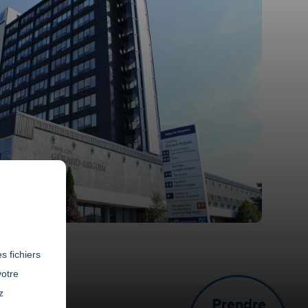
s fichiers
votre
z
Prendre