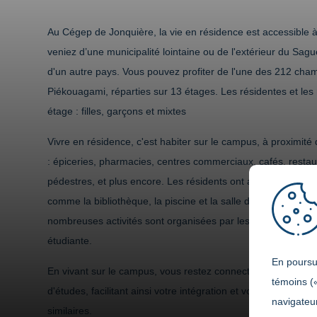
Au Cégep de Jonquière, la vie en résidence est accessible à
veniez d’une municipalité lointaine ou de l'extérieur du Sa
d'un autre pays. Vous pouvez profiter de l'une des 212 cham
Piékouagami, réparties sur 13 étages. Les résidentes et les 
étage : filles, garçons et mixtes
Vivre en résidence, c'est habiter sur le campus, à proximi
: épiceries, pharmacies, centres commerciaux, cafés, restaur
pédestres, et plus encore. Les résidents ont accès à tous l
comme la bibliothèque, la piscine et la salle de conditionn
nombreuses activités sont organisées par les départements
étudiante.
En poursui
En vivant sur le campus, vous restez connecté à la vie étudia
témoins (
d'études, facilitant ainsi votre intégration et votre accès a
navigateur
similaires.