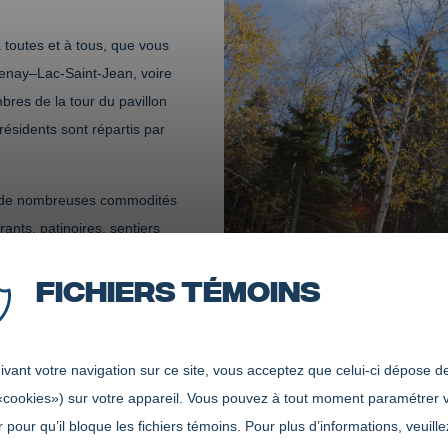
 toutes et à tous, que vous
guenay–Lac-Saint-Jean, voire
bres de la tour du pavillon
résidents sont répartis par
té de nombreuses commodités
ants, patinoires, sentiers
es services du Cégep,
Fichiers témoins
ement physique. De
 et par la communauté
vant votre navigation sur ce site, vous acceptez que celui-ci dépose de
nte et à votre milieu
«cookies») sur votre appareil. Vous pouvez à tout moment paramétrer 
ux ressources du Cégep. Vous partagerez la vie en colocation avec d'autr
 pour qu’il bloque les fichiers témoins. Pour plus d’informations, veuille