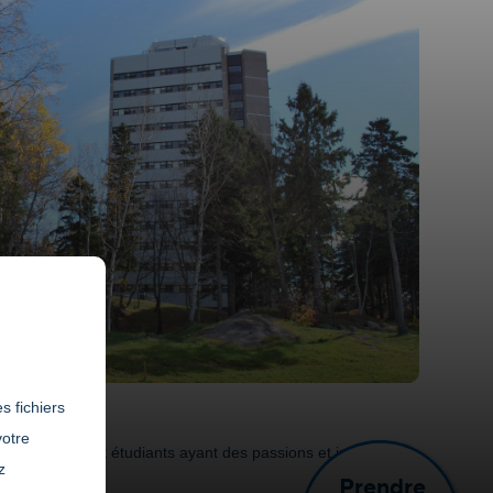
s fichiers
votre
es étudiantes et étudiants ayant des passions et intérêts
z
Prendre