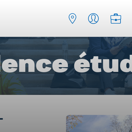
ence étu
-