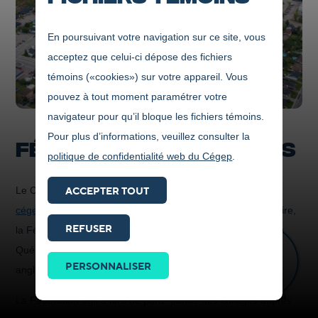
En poursuivant votre navigation sur ce site, vous
acceptez que celui-ci dépose des fichiers
témoins («cookies») sur votre appareil. Vous
pouvez à tout moment paramétrer votre
navigateur pour qu’il bloque les fichiers témoins.
Pour plus d’informations, veuillez consulter la
FÉDÉRATION DES CÉGEPS
politique de confidentialité web du Cégep
.
ACCEPTER TOUT
Le Cégep de Jonquière est membre de la
Fédération des
cégeps
depuis sa création en 1969. Regroupement volontaire,
REFUSER
la Fédération des cégeps représente 48 collèges publics du
Prendre
Québec, dont 43 établissements francophones et 5
contact
PERSONNALISER
anglophones.
ICI
La Fédération agit à titre de porte-parole des collèges auprès