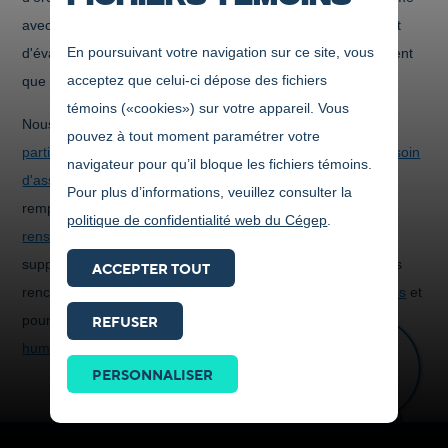
avec l'aide d'accompagnateurs, d'emprunter les escaliers et
En poursuivant votre navigation sur ce site, vous
d'évacuer l'immeuble en situation d'urgence aussi rapidement
acceptez que celui-ci dépose des fichiers
que le font normalement les autres personnes.
témoins («cookies») sur votre appareil. Vous
Nous vous invitons à prendre connaissance des
Consignes
pouvez à tout moment paramétrer votre
particulières lors d'évacuation pour une personne ayant besoin
navigateur pour qu’il bloque les fichiers témoins.
d'assistance
du site Web ainsi qu'à vous faire connaître en
Pour plus d’informations, veuillez consulter la
remplissant le
Formulaire d'autorisation à divulguer des
politique de confidentialité web du Cégep
.
renseignements personnels
. Pour des informations
supplémentaires, des personnes sont disponibles pour vous
ACCEPTER TOUT
rencontrer. Pour les élèves, s'adresser aux
Services adaptés
et
pour le personnel, s'adresser à la
Direction des ressources
REFUSER
humaines
.
Prendre
contact
PERSONNALISER
ICI