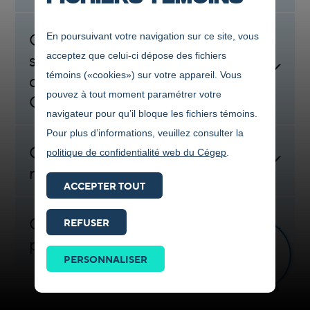
Que dois-je savoir si je veux
En poursuivant votre navigation sur ce site, vous
soumettre ma candidature et
acceptez que celui-ci dépose des fichiers
témoins («cookies») sur votre appareil. Vous
que je viens de l’extérieur du
pouvez à tout moment paramétrer votre
Québec ?
navigateur pour qu’il bloque les fichiers témoins.
Pour plus d’informations, veuillez consulter la
Quelles sont les périodes de
politique de confidentialité web du Cégep
.
recrutement ?
ACCEPTER TOUT
Quelles sont les étapes du
REFUSER
processus de sélection?
Prendre
contact
PERSONNALISER
ICI