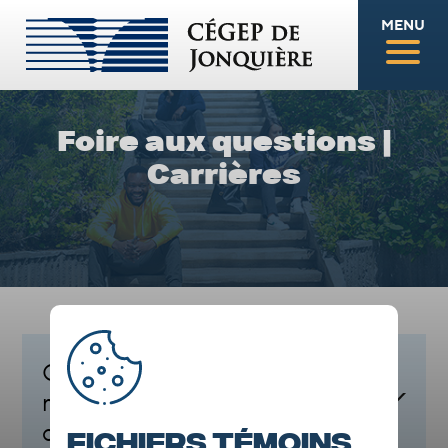
MENU
Foire aux questions
|
Carrières
Quelles sont les exigences
minimales pour enseigner au
collégial?
Fichiers témoins