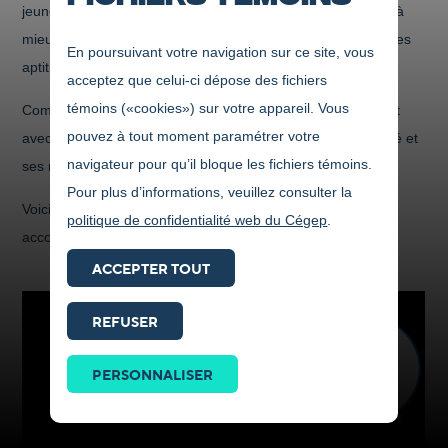
jeune tirera profit d’une démarche d’orientation qui l’aidera à
mieux se connaître et à découvrir ses champs d’intérêt et ses
En poursuivant votre navigation sur ce site, vous
aptitudes.
acceptez que celui-ci dépose des fichiers
témoins («cookies») sur votre appareil. Vous
Comme parent, vous pouvez vous impliquer en échangeant
pouvez à tout moment paramétrer votre
avec votre jeune sur ses intérêts, ses goûts, sa personnalité et
navigateur pour qu’il bloque les fichiers témoins.
ses réussites à un moment que vous jugez approprié.
Pour plus d’informations, veuillez consulter la
Voici quelques vidéos et des sites qui vous inspireront pour
politique de confidentialité web du Cégep
.
accompagner votre jeune dans sa démarche d’orientation.
ACCEPTER TOUT
REFUSER
Prendre
contact
PERSONNALISER
ICI