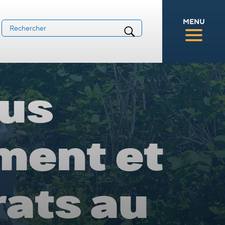
MENU
sus
ment et
rats au