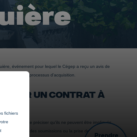
uière
uière, événement pour lequel le Cégep a reçu un avis de
spectés dans le processus d'acquisition.
BTENIR UN CONTRAT À
s fichiers
votre
 est important de préciser qu'ils ne peuvent être impliqués
z
s, l'évaluation des soumissions ou la prise de décisions.
Prendre