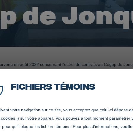
p de Jonq
urvenu en août 2022 concernant l'octroi de contrats au Cégep de Jonq
, l'établissement considère opportun de rappeler certains principes re
Fichiers témoins
RE DU PERSONNEL PEUT-IL O
 DE BIENS OU DE SERVICES?
vant votre navigation sur ce site, vous acceptez que celui-ci dépose de
«cookies») sur votre appareil. Vous pouvez à tout moment paramétrer 
ut avoir un lien direct ou indirect dans le processus d'acquisition. Il
 pour qu’il bloque les fichiers témoins. Pour plus d’informations, veuille
cessus d'acquisition comme la préparation des documents d'appel d'offre