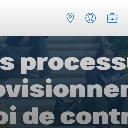
s proces
ovisionne
oi de cont