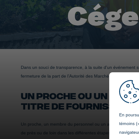
Cége
Dans un souci de transparence, à la suite d'un événement s
fermeture de la part de l’Autorité des Marchés Publics (AMP)
UN PROCHE OU UN MEMB
TITRE DE FOURNISSEURS
En poursui
témoins (
Un proche, un membre du personnel ou un administrateur ne pe
navigateur
de près ou de loin dans les différentes étapes reliés au pro