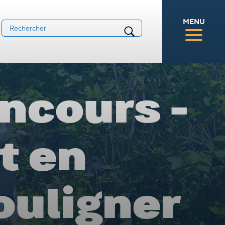
MENU
ncours -
t en
ouligner