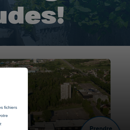
tudes!
s fichiers
votre
z
Prendre