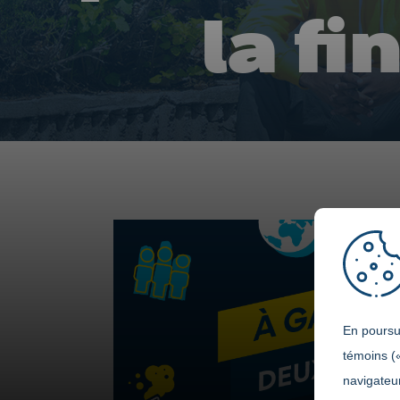
la fi
En poursui
témoins (
navigateur