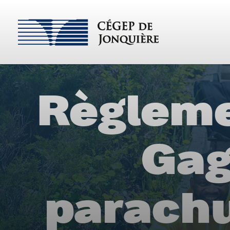
Règleme
Gag
parachu